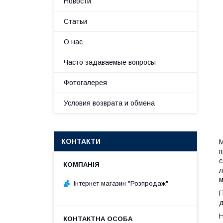
Новости
Статьи
О нас
Часто задаваемые вопросы
Фотогалерея
Условия возврата и обмена
КОНТАКТИ
М
п
с
л
м
Інтернет магазин "Розпродаж"
П
д
Н