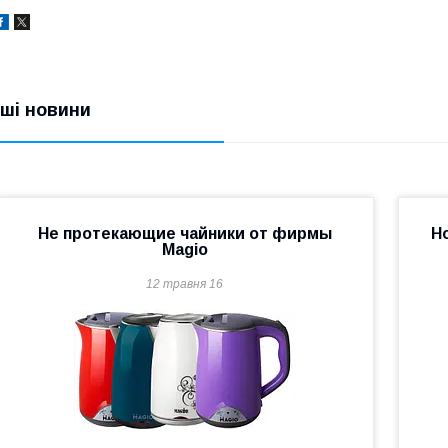
нші новини
Не протекающие чайники от фирмы
Н
Magio
12 травня 16