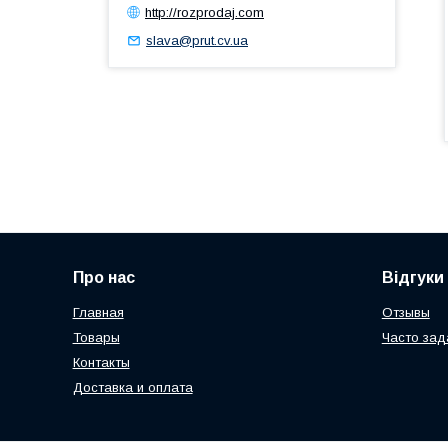
http://rozprodaj.com
slava@prut.cv.ua
Про нас
Відгуки
Главная
Отзывы
Товары
Часто за
Контакты
Доставка и оплата