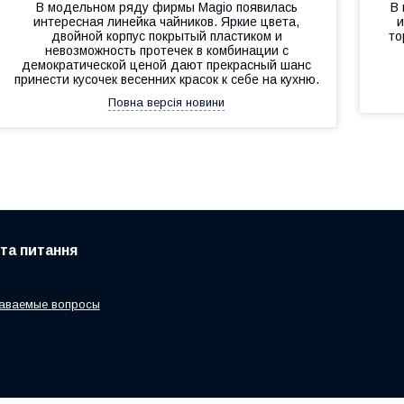
В модельном ряду фирмы Magio появилась
В
интересная линейка чайников. Яркие цвета,
и
двойной корпус покрытый пластиком и
то
невозможность протечек в комбинации с
демократической ценой дают прекрасный шанс
принести кусочек весенних красок к себе на кухню.
Повна версія новини
 та питання
даваемые вопросы