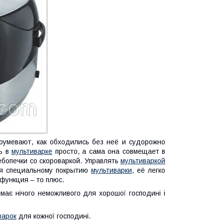
доумевают, как обходились без неё и судорожно
ть в
мультиварке
просто, а сама она совмещает в
ебопечки со скороваркой. Управлять
мультиваркой
аря специальному покрытию
мультиварки
, её легко
 функция – то плюс.
має нічого неможливого для хорошої господині і
варок
для кожної господині.