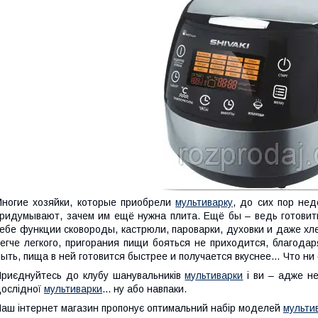
ногие хозяйки, которые приобрели
мультиварку
, до сих пор не
ридумывают, зачем им ещё нужна плита. Ещё бы – ведь готови
ебе функции сковороды, кастрюли, пароварки, духовки и даже хл
егче легкого, пригорания пищи бояться не приходится, благод
ыть, пища в ней готовится быстрее и получается вкуснее… Что ни
риєднуйтесь до клубу шанувальників
мультиварки
і ви – адже не
ослідної
мультиварки
... ну або навпаки.
аш інтернет магазин пропонує оптимальний набір моделей
мульти