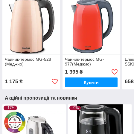
Чайник-термос MG-528
Чайник-термос MG-
Елек
(Меджио)
977(Меджио)
SSK6
1 395
₴
1 175
658
₴
Купити
Акційні пропозиції та новинки
–17%
–9%