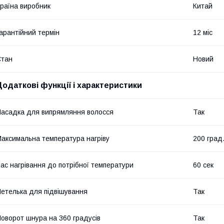
раїна виробник
Китай
арантійний термін
12 міс
Стан
Новий
Додаткові функції і характеристики
асадка для випрямляння волосся
Так
аксимальна температура нагріву
200 град
ас нагрівання до потрібної температури
60 сек
етелька для підвішування
Так
оворот шнура на 360 градусів
Так