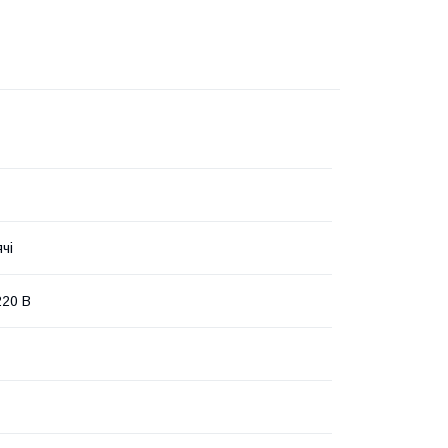
чі
20 В