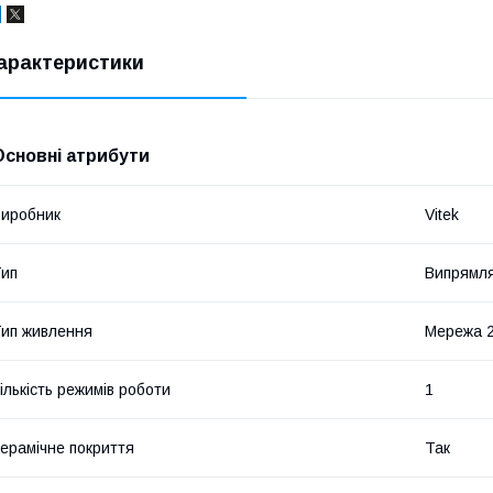
арактеристики
Основні атрибути
иробник
Vitek
ип
Випрямля
ип живлення
Мережа 2
ількість режимів роботи
1
ерамічне покриття
Так