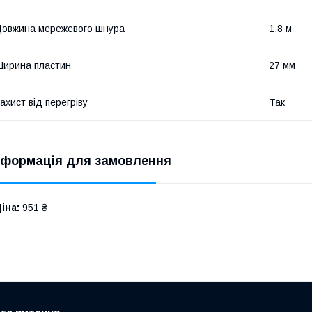
овжина мережевого шнура
1.8 м
ирина пластин
27 мм
ахист від перегріву
Так
нформація для замовлення
іна:
951 ₴