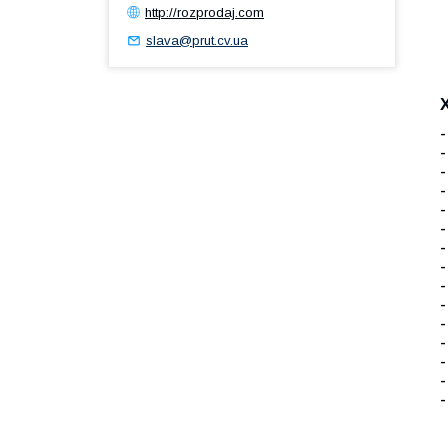
http://rozprodaj.com
slava@prut.cv.ua
-
-
-
-
-
-
-
-
-
-
-