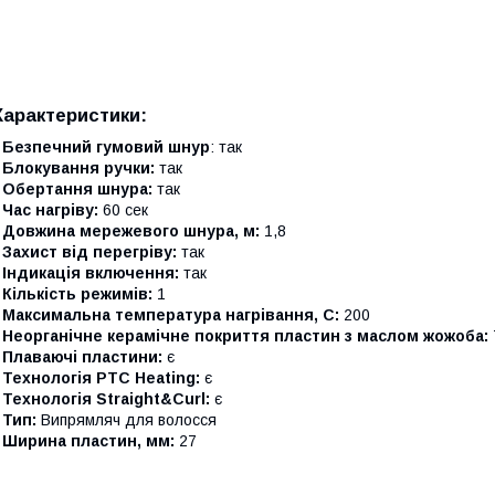
Характеристики:
- Безпечний гумовий шнур
: так
 Блокування ручки:
так
- Обертання шнура:
так
 Час нагріву:
60 сек
- Довжина мережевого шнура, м:
1,8
 Захист від перегріву:
так
 Індикація включення:
так
 Кількість режимів:
1
 Максимальна температура нагрівання, С:
200
 Неорганічне керамічне покриття пластин з маслом жожоба:
 Плаваючі пластини:
є
 Технологія PTC Heating:
є
 Технологія Straight&Curl:
є
 Тип:
Випрямляч для волосся
- Ширина пластин, мм:
27