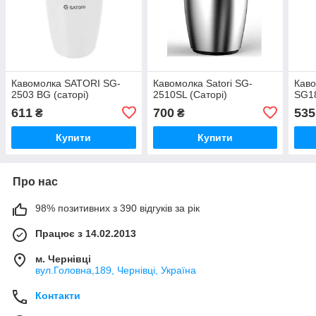
Кавомолка SATORI SG-
Кавомолка Satori SG-
Каво
2503 BG (саторі)
2510SL (Саторі)
SG18
611
700
535
₴
₴
Купити
Купити
Про нас
98% позитивних з 390 відгуків за рік
Працює з 14.02.2013
м. Чернівці
вул.Головна,189, Чернівці, Україна
Контакти