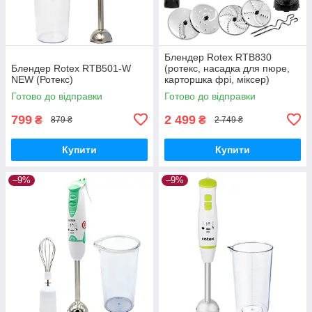
Блендер Rotex RTB830
Блендер Rotex RTB501-W
(ротекс, насадка для пюре,
NEW (Ротекс)
карторшка фрі, міксер)
Готово до відправки
Готово до відправки
799
2 499
₴
₴
879 ₴
2 749 ₴
Купити
Купити
–9%
–9%