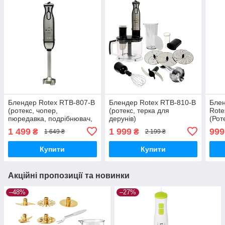
Блендер Rotex RTB-807-B
Блендер Rotex RTB-810-B
Блен
(ротекс, чопер,
(ротекс, терка для
Rote
пюредавка, подрібнювач,
дерунів)
(Рот
спінювач молока)
1 499
1 999
999
₴
₴
1 649 ₴
2 199 ₴
Купити
Купити
Акційні пропозиції та новинки
–48%
–27%