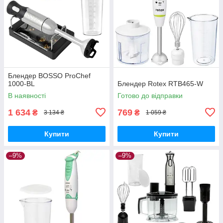
Блендер BOSSO ProChef
1000-BL
Блендер Rotex RTB465-W
В наявності
Готово до відправки
1 634
769
₴
₴
3 134 ₴
1 059 ₴
Купити
Купити
–9%
–9%