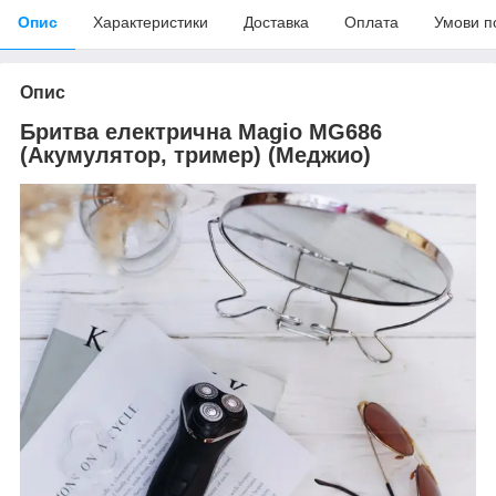
Опис
Характеристики
Доставка
Оплата
Умови п
Опис
Бритва електрична Magio MG686
(Акумулятор, тример) (Меджио)