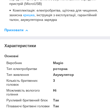
пристрій (MicroUSB)
Комплектація: електробритва, щіточка для чищення,
захисна
кришка
, інструкція з експлуатації, гарантійний
талон, акумуляторна зарядка
Приховати
Характеристики
Основні
Виробник
Magio
Тип електробритви
роторна
Тип живлення
Акумулятор
Кількість бритвених
3
головок
Можливість вологого
Ні
гоління
Рухливий бритвений блок
Так
Плаваючі бритвені головки
Так