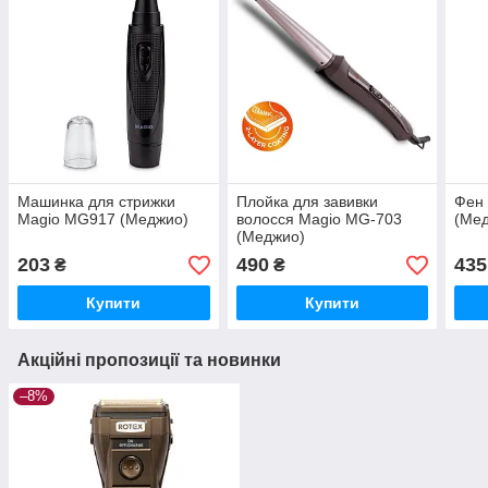
Машинка для стрижки
Плойка для завивки
Фен
Magio MG917 (Меджио)
волосся Magio MG-703
(Ме
(Меджио)
203
490
435
₴
₴
Купити
Купити
Акційні пропозиції та новинки
–8%