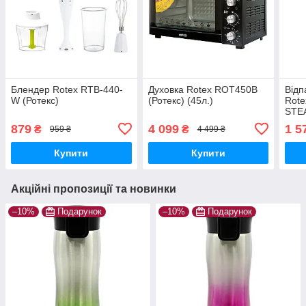
Блендер Rotex RTB-440-
Духовка Rotex ROT450B
Відп
W (Ротекс)
(Ротекс) (45л.)
Rot
STEA
1.3 л
879
4 099
1 5
₴
₴
959 ₴
4 499 ₴
Купити
Купити
Акційні пропозиції та новинки
–10%
Подарунок
–10%
Подарунок