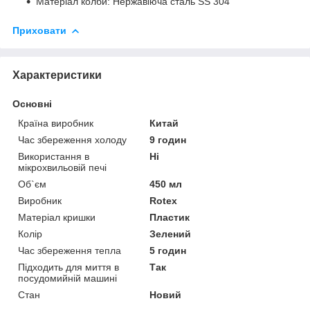
Матеріал колби: Нержавіюча сталь SS 304
Приховати
Характеристики
Основні
Країна виробник
Китай
Час збереження холоду
9 годин
Використання в
Ні
мікрохвильовій печі
Об`єм
450 мл
Виробник
Rotex
Матеріал кришки
Пластик
Колір
Зелений
Час збереження тепла
5 годин
Підходить для миття в
Так
посудомийній машині
Стан
Новий