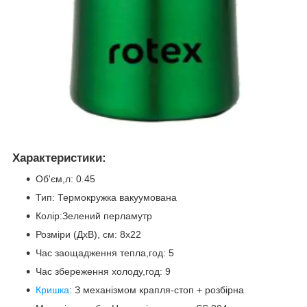
Характеристики:
Об'єм,л: 0.45
Тип: Термокружка вакуумована
Колір:Зелений перламутр
Розміри (ДхВ), см: 8х22
Час заощадження тепла,год: 5
Час збереження холоду,год: 9
Кришка
: З механізмом крапля-стоп + розбірна