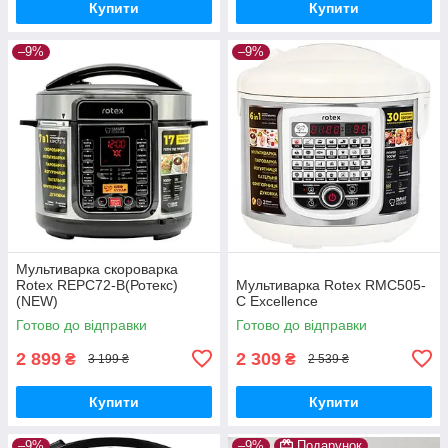
Купити
Купити
–9%
–9%
Мультиварка скороварка
Rotex REPC72-B(Ротекс)
Мультиварка Rotex RMC505-
(NEW)
C Excellence
Готово до відправки
Готово до відправки
2 899
2 309
₴
₴
3 199 ₴
2 539 ₴
Купити
Купити
–9%
–9%
Подарунок