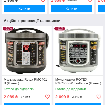
1 969
1 859
2 0
₴
₴
2 059 ₴
Купити
Купити
Акційні пропозиції та новинки
–16%
–11%
Мультиварка Rotex RMC401 -
Мультиварка ROTEX
B (Ротекс)
RMC505-W Exellence (Ротекс)
Готово до відправки
Готово до відправки
2 089
2 099
₴
₴
2 489 ₴
2 349 ₴