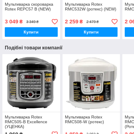
Мультиварка скороварка
Мультиварка Rotex
Муль
Rotex REPC57 B (NEW)
RMC532W (ротекс) (NEW)
RMC
3 049
2 259
2 0
₴
₴
3 349 ₴
2 479 ₴
Купити
Купити
Подібні товари компанії
Мультиварка Rotex
Мультиварка Rotex
Муль
RMC505-B Excellence
RMC508-W (ротекс)
RMC5
(УЦЕНКА)
(Рот