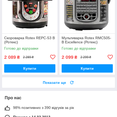
Скороварка Rotex REPC-53 B
Мультиварка Rotex RMC505-
(Ротекс)
B Excellence (Ротекс)
Готово до відправки
Готово до відправки
2 089
2 099
₴
₴
2 289 ₴
2 299 ₴
Купити
Купити
Показати ще
Про нас
98% позитивних з 390 відгуків за рік
Працює з 14.02.2013