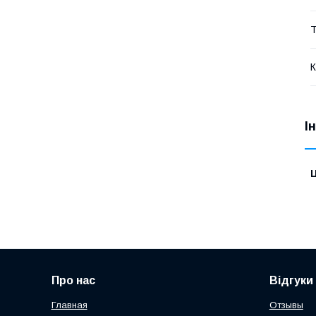
Т
К
І
Ц
Про нас
Відгуки
Главная
Отзывы