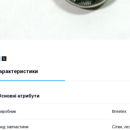
арактеристики
Основні атрибути
иробник
Breetex
ид запчастини
Сітки, ле