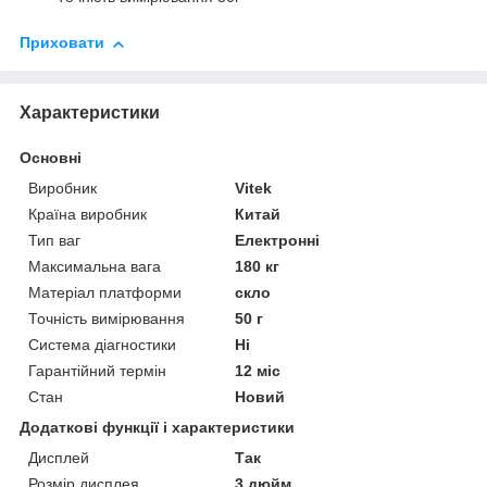
Приховати
Характеристики
Основні
Виробник
Vitek
Країна виробник
Китай
Тип ваг
Електронні
Максимальна вага
180 кг
Матеріал платформи
скло
Точність вимірювання
50 г
Система діагностики
Ні
Гарантійний термін
12 міс
Стан
Новий
Додаткові функції і характеристики
Дисплей
Так
Розмір дисплея
3 дюйм