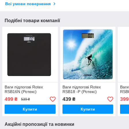
Всі умови повернення
Подібні товари компанії
Ваги підлогові Rotex
Ваги підлогові Rotex
Ваги
RSB16N (Ротекс)
RSB18 -P (Ротекс)
RSB
499
439
399
₴
₴
539 ₴
Купити
Купити
Акційні пропозиції та новинки