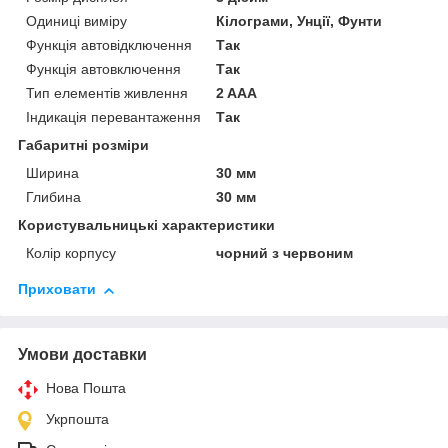
Одиниці виміру
Кілограми, Унції, Фунти
Функція автовідключення
Так
Функція автовключення
Так
Тип елементів живлення
2 AAA
Індикація перевантаження
Так
Габаритні розміри
Ширина
30 мм
Глибина
30 мм
Користувальницькі характеристики
Колір корпусу
чорний з червоним
Приховати
Умови доставки
Нова Пошта
Укрпошта