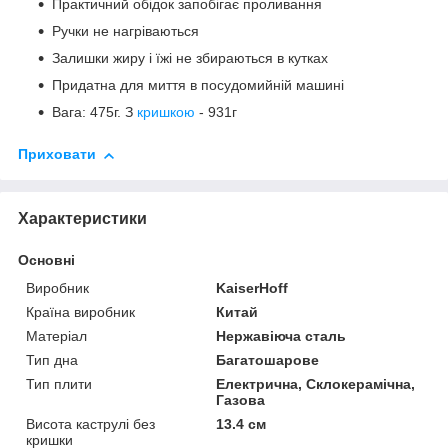
Практичний обідок запобігає проливання
Ручки не нагріваються
Залишки жиру і їжі не збираються в кутках
Придатна для миття в посудомийній машині
Вага: 475г. З
кришкою
- 931г
Приховати
Характеристики
Основні
Виробник
KaiserHoff
Країна виробник
Китай
Матеріал
Нержавіюча сталь
Тип дна
Багатошарове
Тип плити
Електрична, Склокерамічна,
Газова
Висота каструлі без
13.4 см
кришки