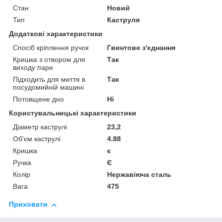
Стан
Новий
Тип
Каструля
Додаткові характеристики
Спосіб кріплення ручок
Гвинтове з'єднання
Кришка з отвором для
Так
виходу пари
Підходить для миття в
Так
посудомийній машині
Потовщене дно
Ні
Користувальницькі характеристики
Діаметр каструлі
23,2
Об'єм каструлі
4.88
Кришка
є
Ручка
Є
Колір
Нержавіюча сталь
Вага
475
Приховати