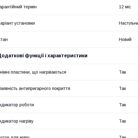
арантійний термін
12 міс
аріант установки
Настільн
Стан
Новий
Додаткові функції і характеристики
німні пластини, що нагріваються
Так
аявність антипригарного покриття
Так
ндикатор роботи
Так
ндикатор нагріву
Так
оток для жиру
Так