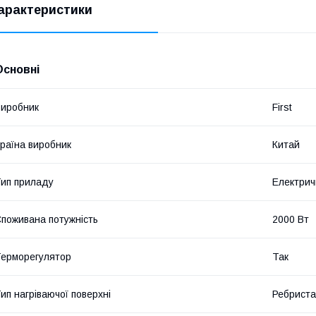
арактеристики
Основні
иробник
First
раїна виробник
Китай
ип приладу
Електрич
поживана потужність
2000 Вт
ерморегулятор
Так
ип нагріваючої поверхні
Ребриста