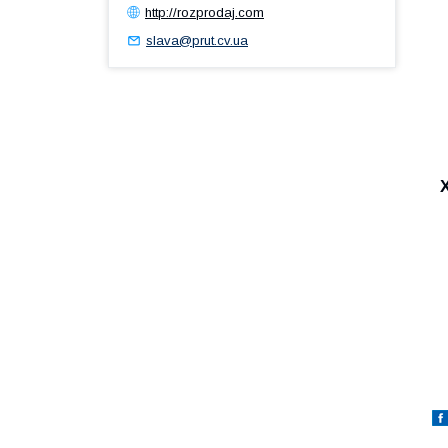
http://rozprodaj.com
slava@prut.cv.ua