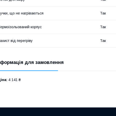
учки, що не нагріваються
Так
ермоізольований корпус
Так
ахист від перегріву
Так
нформація для замовлення
іна:
4 141 ₴