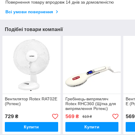
Повернення товару впродовж 14 днів за домовленістю
Всі умови повернення
Подібні товари компанії
Вентилятор Rotex RAT02E
Гребінець-випрямляч
Вент
(Ротекс)
Rotex RHC360 (Щітка для
E (Р
випрямлення Ротекс)
729
569
569
₴
₴
619 ₴
Купити
Купити