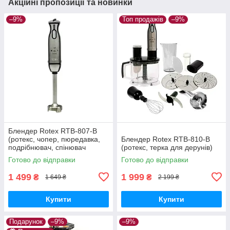
Акційні пропозиції та новинки
–9%
Топ продажів
–9%
Блендер Rotex RTB-807-B
(ротекс, чопер, пюредавка,
Блендер Rotex RTB-810-B
подрібнювач, спінювач
(ротекс, терка для дерунів)
молока)
Готово до відправки
Готово до відправки
1 499
1 999
₴
₴
1 649 ₴
2 199 ₴
Купити
Купити
Подарунок
–9%
–9%