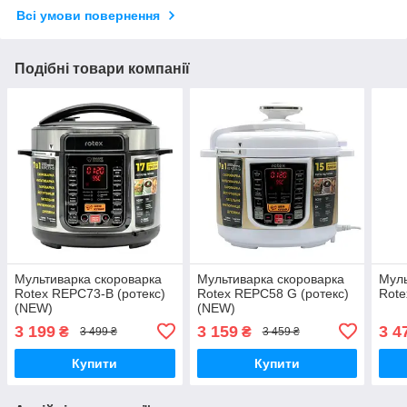
Всі умови повернення
Подібні товари компанії
Мультиварка скороварка
Мультиварка скороварка
Муль
Rotex REPC73-B (ротекс)
Rotex REPC58 G (ротекс)
Rote
(NEW)
(NEW)
3 199
3 159
3 4
₴
₴
3 499 ₴
3 459 ₴
Купити
Купити