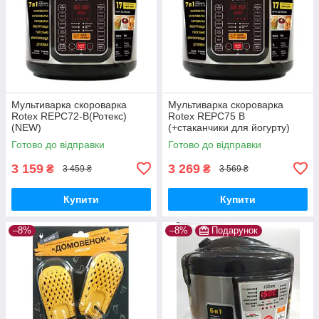
Мультиварка скороварка
Мультиварка скороварка
Rotex REPC72-B(Ротекс)
Rotex REPC75 B
(NEW)
(+стаканчики для йогурту)
Готово до відправки
Готово до відправки
3 159
3 269
₴
₴
3 459 ₴
3 569 ₴
Купити
Купити
–8%
–8%
Подарунок