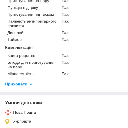
Приготування на пару
Так
Функція підігріву
Так
Приготування під тиском
Так
Наявність антипригарного
Так
покриття
Дисплей
Так
Таймер
Так
Комплектація
Книга рецептів
Так
Блюдо для приготування
Так
на пару
Мірна ємність
Так
Приховати
Умови доставки
Нова Пошта
Укрпошта