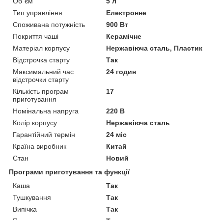
Об`єм
5 л
Тип управління
Електронне
Споживана потужність
900 Вт
Покриття чаші
Керамічне
Матеріал корпусу
Нержавіюча сталь, Пластик
Відстрочка старту
Так
Максимальний час
24 годин
відстрочки старту
Кількість програм
17
приготування
Номінальна напруга
220 В
Колір корпусу
Нержавіюча сталь
Гарантійний термін
24 міс
Країна виробник
Китай
Стан
Новий
Програми приготування та функції
Каша
Так
Тушкування
Так
Випічка
Так