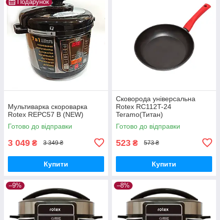
Подарунок
Сковорода універсальна
Мультиварка скороварка
Rotex RC112T-24
Rotex REPC57 B (NEW)
Teramo(Титан)
Готово до відправки
Готово до відправки
3 049
523
₴
₴
3 349 ₴
573 ₴
Купити
Купити
–9%
–8%