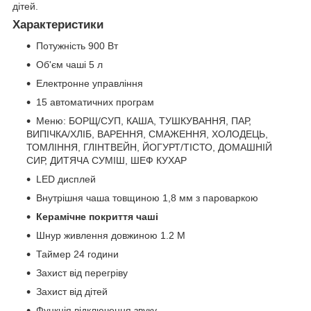
дітей.
Характеристики
Потужність 900 Вт
Об'єм чаші 5 л
Електронне управління
15 автоматичних програм
Меню: БОРЩ/СУП, КАША, ТУШКУВАННЯ, ПАР,
ВИПІЧКА/ХЛІБ, ВАРЕННЯ, СМАЖЕННЯ, ХОЛОДЕЦЬ,
ТОМЛІННЯ, ГЛІНТВЕЙН, ЙОГУРТ/ТІСТО, ДОМАШНІЙ
СИР, ДИТЯЧА СУМІШ, ШЕФ КУХАР
LED дисплей
Внутрішня чаша товщиною 1,8 мм з пароваркою
Керамічне покриття чаші
Шнур живлення довжиною 1.2 M
Таймер 24 години
Захист від перегріву
Захист від дітей
Функція відключення звуку