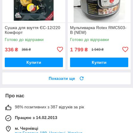
Сушка для взуття ЄС-12/220
Мультиварка Rotex RMC503-
Комфорт
B (NEW)
Готово до відправки
Готово до відправки
336
1 799
₴
₴
366 ₴
1 949 ₴
Купити
Купити
Показати ще
Про нас
98% позитивних з 387 відгуків за рік
Працює з 14.02.2013
м. Чернівці
вул.Головна,189, Чернівці, Україна