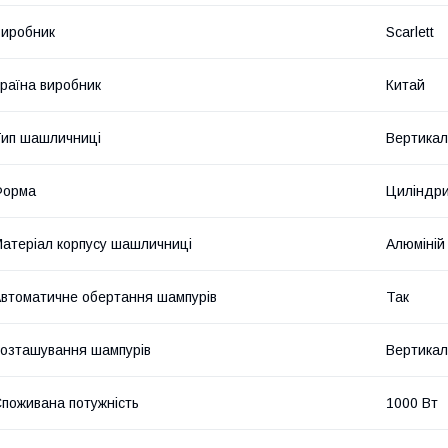
иробник
Scarlett
раїна виробник
Китай
ип шашличниці
Вертикал
Форма
Циліндр
атеріал корпусу шашличниці
Алюміній
втоматичне обертання шампурів
Так
озташування шампурів
Вертикал
поживана потужність
1000 Вт