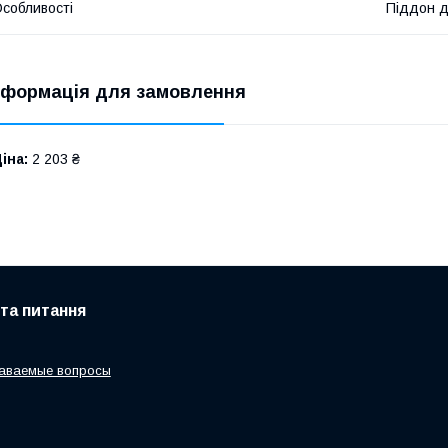
собливості
Піддон д
нформація для замовлення
іна:
2 203 ₴
 та питання
даваемые вопросы