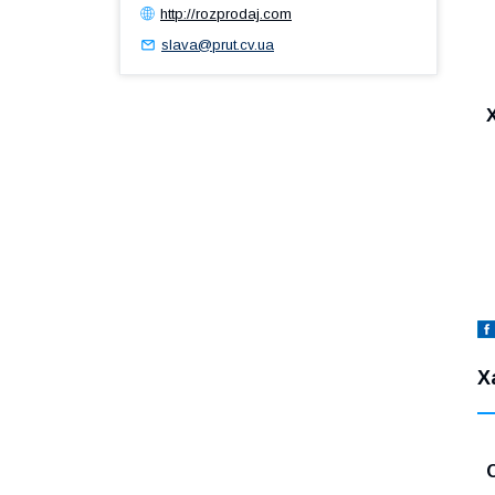
http://rozprodaj.com
slava@prut.cv.ua
Х