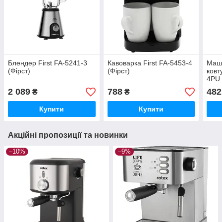
Блендер First FA-5241-3
Кавоварка First FA-5453-4
Маш
(Фірст)
(Фірст)
ковт
4PU 
2 089
788
482
₴
₴
Купити
Купити
Акційні пропозиції та новинки
–10%
–9%