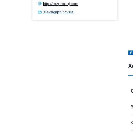
http://rozprodaj.com
slava@prut.cv.ua
Х
В
К