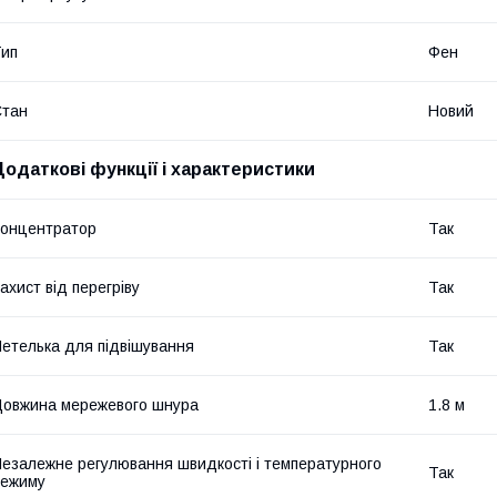
ип
Фен
Стан
Новий
Додаткові функції і характеристики
онцентратор
Так
ахист від перегріву
Так
етелька для підвішування
Так
овжина мережевого шнура
1.8 м
езалежне регулювання швидкості і температурного
Так
режиму