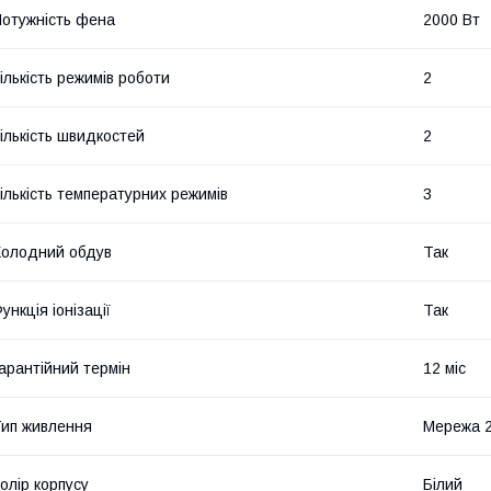
отужність фена
2000 Вт
ількість режимів роботи
2
ількість швидкостей
2
ількість температурних режимів
3
олодний обдув
Так
ункція іонізації
Так
арантійний термін
12 міс
ип живлення
Мережа 2
олір корпусу
Білий