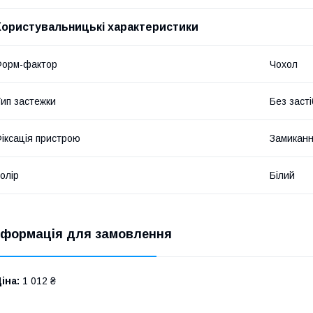
Користувальницькі характеристики
Форм-фактор
Чохол
ип застежки
Без засті
іксація пристрою
Замикан
олір
Білий
нформація для замовлення
іна:
1 012 ₴