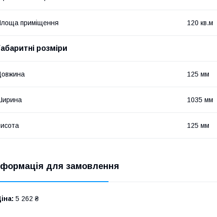
Площа приміщення
120 кв.м
Габаритні розміри
Довжина
125 мм
Ширина
1035 мм
исота
125 мм
нформація для замовлення
іна:
5 262 ₴