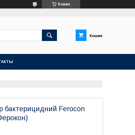
Кошик
Кошик
ТАКТЫ
р бактерицидний Ferocon
Ферокон)