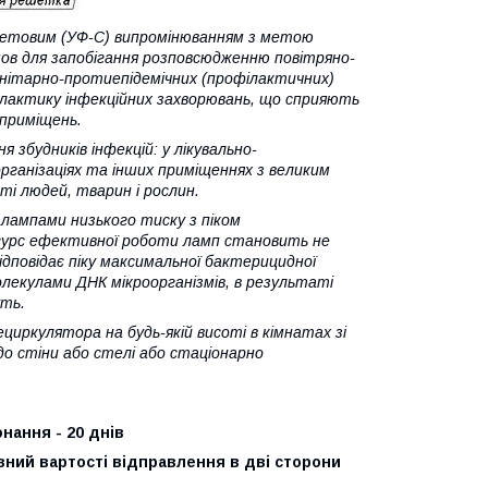
летовим (УФ-С) випромінюванням з метою
умов для запобігання розповсюдженню повітряно-
анітарно-протиепідемічних (профілактичних)
офілактику інфекційних захворювань, що сприяють
приміщень.
збудників інфекцій: у лікувально-
організаціях та інших приміщеннях з великим
і людей, тварин і рослин.
лампами низького тиску з піком
есурс ефективної роботи ламп становить не
ідповідає піку максимальної бактерицидної
екулами ДНК мікроорганізмів, в результаті
уть.
иркулятора на будь-якій висоті в кімнатах зі
о стіни або стелі або стаціонарно
нання - 20 днів
вний вартості відправлення в дві сторони