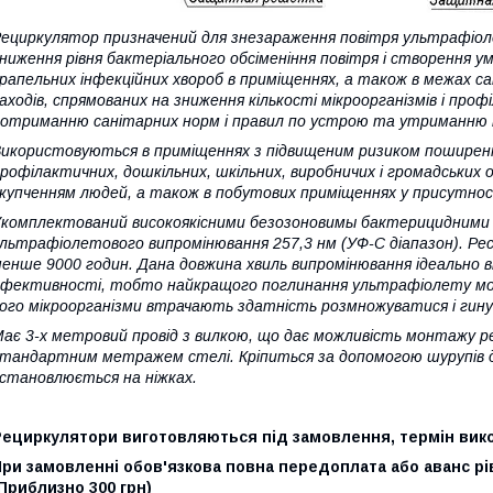
ециркулятор призначений для знезараження повітря ультрафіо
ниження рівня бактеріального обсіменіння повітря і створення 
рапельних інфекційних хвороб в приміщеннях, а також в межах с
аходів, спрямованих на зниження кількості мікроорганізмів і пр
отриманню санітарних норм і правил по устрою та утриманню 
икористовуються в приміщеннях з підвищеним ризиком поширення 
рофілактичних, дошкільних, шкільних, виробничих і громадських 
купченням людей, а також в побутових приміщеннях у присутност
комплектований високоякісними безозоновимы бактерицидними 
льтрафіолетового випромінювання 257,3 нм (УФ-С діапазон). Р
енше 9000 годин. Дана довжина хвиль випромінювання ідеально в
фективності, тобто найкращого поглинання ультрафіолету мол
ого мікроорганізми втрачають здатність розмножуватися і гин
ає 3-х метровий провід з вилкою, що дає можливість монтажу рец
тандартним метражем стелі. Кріпиться за допомогою шурупів д
становлюється на ніжках.
Рециркулятори виготовляються під замовлення, термін вико
ри замовленні обов'язкова повна передоплата або аванс рі
Приблизно 300 грн)