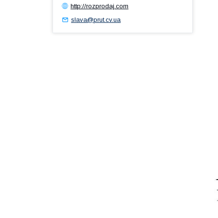
http://rozprodaj.com
slava@prut.cv.ua