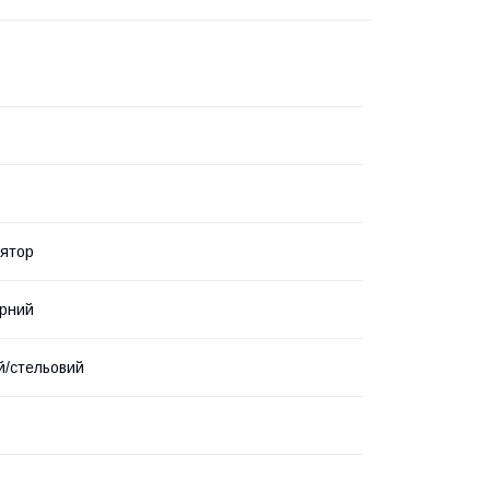
ятор
рний
й/стельовий