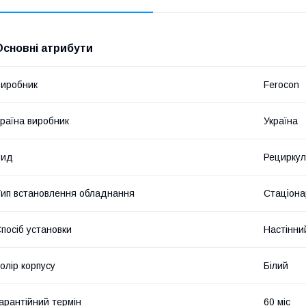
Основні атрибути
иробник
Ferocon
раїна виробник
Україна
Вид
Рециркул
ип встановлення обладнання
Стаціона
посіб установки
Настінни
олір корпусу
Білий
арантійний термін
60 міс