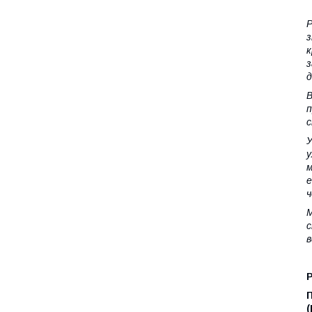
Р
з
к
з
д
В
п
с
У
у
м
е
ч
М
с
в
П
(