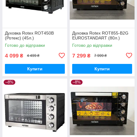
Духовка Rotex ROT450B
Духовка Rotex ROT855-B2G
(Ротекс) (45л.)
EUROSTANDART (80л.)
Готово до відправки
Готово до відправки
4 099
7 299
₴
₴
4 499 ₴
7 999 ₴
Купити
Купити
–8%
–8%