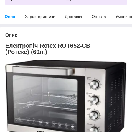
Опис
Характеристики
Доставка
Оплата
Умови п
Опис
Електропіч Rotex ROT652-СВ
(Ротекс) (60л.)