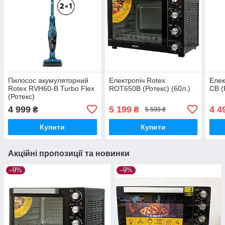
Пилосос акумуляторний
Електропіч Rotex
Елек
Rotex RVH60-B Turbo Flex
ROT650B (Ротекс) (60л.)
СВ (
(Ротекс)
4 999
5 199
4 4
₴
₴
5 599 ₴
Купити
Купити
Акційні пропозиції та новинки
–9%
–9%