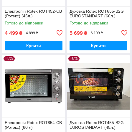
Електропіч Rotex ROT452-СВ
Духовка Rotex ROT655-B2G
(Ротекс) (45л.)
EUROSTANDART (60л.)
Готово до відправки
Готово до відправки
4 499
5 699
₴
₴
4 899 ₴
6 199 ₴
Купити
Купити
–8%
–8%
Електропіч Rotex ROT854-СВ
Духовка Rotex ROT455-B2G
(Ротекс) (80 л)
EUROSTANDART (45л.)