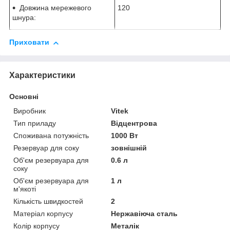
Довжина мережевого
120
шнура:
Приховати
Характеристики
Основні
Виробник
Vitek
Тип приладу
Відцентрова
Споживана потужність
1000 Вт
Резервуар для соку
зовнішній
Об'єм резервуара для
0.6 л
соку
Об'єм резервуара для
1 л
м'якоті
Кількість швидкостей
2
Матеріал корпусу
Нержавіюча сталь
Колір корпусу
Металік