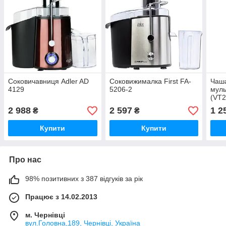
Соковичавниця Adler AD
Соковижималка First FA-
Чаша
4129
5206-2
муль
(VT2
2 988
2 597
1 2
₴
₴
Купити
Купити
Про нас
98% позитивних з 387 відгуків за рік
Працює з 14.02.2013
м. Чернівці
вул.Головна,189, Чернівці, Україна