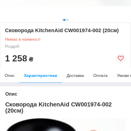
Сковорода KitchenAid CW001974-002 (20см)
Немає в наявності
Роздріб
1 258
₴
Опис
Характеристики
Доставка
Оплата
Умови 
Опис
Сковорода KitchenAid CW001974-002
(20см)