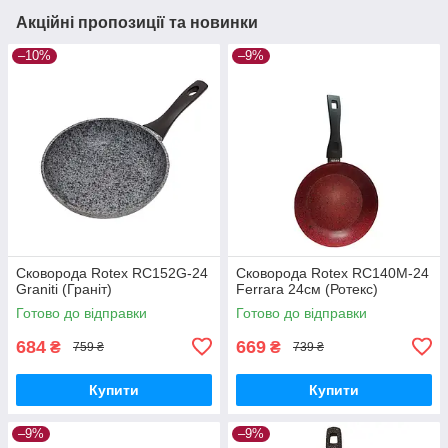
Акційні пропозиції та новинки
–10%
–9%
Сковорода Rotex RC152G-24
Сковорода Rotex RC140M-24
Graniti (Граніт)
Ferrara 24см (Ротекс)
Готово до відправки
Готово до відправки
684
669
₴
₴
759 ₴
739 ₴
Купити
Купити
–9%
–9%