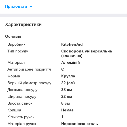
Приховати
Характеристики
Основні
Виробник
KitchenAid
Тип посуду
Сковорода універсальна
(класична)
Матеріал
Алюміній
Антипригарне покриття
Є
Форма
Кругла
Верхній діаметр посуду
22 (см)
Довжина посуду
38 см
Ширина посуду
22 см
Висота стінок
8 см
Кришка
Немає
Кількість ручок
1
Матеріал ручок
Нержавіюча сталь