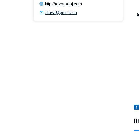
http://rozprodaj.com
slava@prut.cv.ua
І