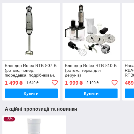
Блендер Rotex RTB-807-B
Блендер Rotex RTB-810-B
Наса
(ротекс, чопер,
(ротекс, терка для
RBA-
пюредавка, подрібнювач,
дерунів)
RTB8
спінювач молока)
1 499
1 999
469
₴
₴
1 649 ₴
2 199 ₴
Купити
Купити
Акційні пропозиції та новинки
–8%