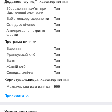
Додаткові функції і характеристики
Збереження пам'яті при
Так
відключенні електрики
Вибір кольору скориночки
Так
Оглядове віконце
Так
Антипригарне покриття
Так
форми
Програми випічки
Варення
Так
Французький хліб
Так
Багет
Так
Житній хліб
Так
Солодка випічка
Так
Користувальницькі характеристики
Максимальна вага випічки
900
Приховати
Умови доставки