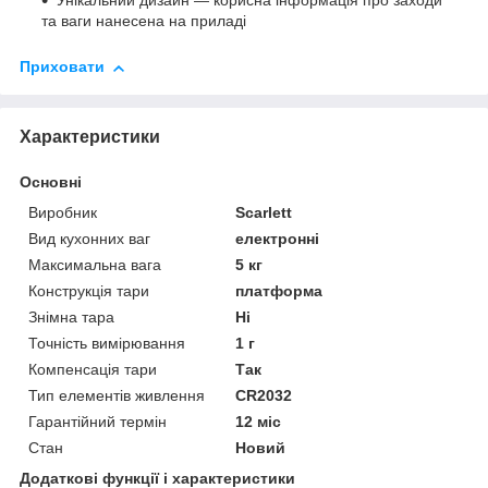
Унікальний дизайн — корисна інформація про заходи
та ваги нанесена на приладі
Приховати
Характеристики
Основні
Виробник
Scarlett
Вид кухонних ваг
електронні
Максимальна вага
5 кг
Конструкція тари
платформа
Знімна тара
Ні
Точність вимірювання
1 г
Компенсація тари
Так
Тип елементів живлення
CR2032
Гарантійний термін
12 міс
Стан
Новий
Додаткові функції і характеристики