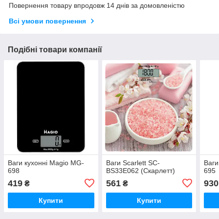
Повернення товару впродовж 14 днів за домовленістю
Всі умови повернення
Подібні товари компанії
Ваги кухонні Magio MG-
Ваги Scarlett SC-
Ваги
698
BS33E062 (Скарлетт)
695
419
561
930
₴
₴
Купити
Купити