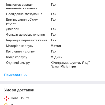
Індикатор заряду
Так
елементів живлення
Послідовне зважування
Так
Вимірювання об'єму
Так
рідини
Дисплей
Так
Функція автовідключення
Так
Індикація перевантаження
Так
Матеріал корпусу
Метал
Кріплення на стіну
Так
Колір корпусу
Мідний
Одиниці виміру
Кілограми, Фунти, Унції,
Грам, Мілілітри
Приховати
Умови доставки
Нова Пошта