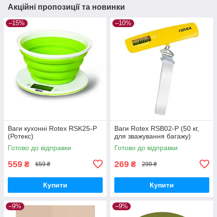
Акційні пропозиції та новинки
–15%
–10%
Ваги кухонні Rotex RSK25-P
Ваги Rotex RSB02-P (50 кг,
(Ротекс)
для зважування багажу)
Готово до відправки
Готово до відправки
559
269
₴
₴
659 ₴
299 ₴
Купити
Купити
–9%
–9%