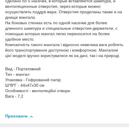
сделано по 5 насечек, в которые вставляются шампура, и
вентиляционные отверстия, через которые можно
осуществлять поддув жара. Отверстия проделаны также и на
днище мангала.
На боковых стенках есть по одной насечке для более
длинного шампура и специальные отверстия-держатели, с
помощью которых мангал легко переносится на более
удобное место.
Компактність такого мангала і відносно невелика вага роблять
його транспортування доступною і комфортною. Мангалом
цієї моделі зручно користуватися як на дачі, так і на природі.
Вид - Портативний
Тип - мангал
Упаковка - Гофрований папір
Ш*В*Г - 44х47х30 см
Особливості - вентиляційні отвори.
Вага - 7,2
Приховати