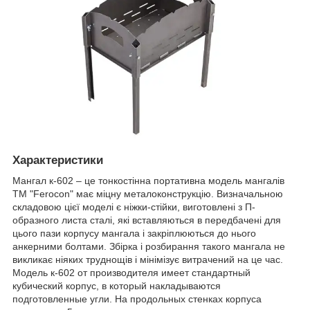
Характеристики
Мангал к-602 – це тонкостінна портативна модель мангалів
ТМ "Ferocon" має міцну металоконструкцію. Визначальною
складовою цієї моделі є ніжки-стійки, виготовлені з П-
образного листа сталі, які вставляються в передбачені для
цього пази корпусу мангала і закріплюються до нього
анкерними болтами. Збірка і розбирання такого мангала не
викликає ніяких труднощів і мінімізує витрачений на це час.
Модель к-602 от производителя имеет стандартный
кубический корпус, в который накладываются
подготовленные угли. На продольных стенках корпуса