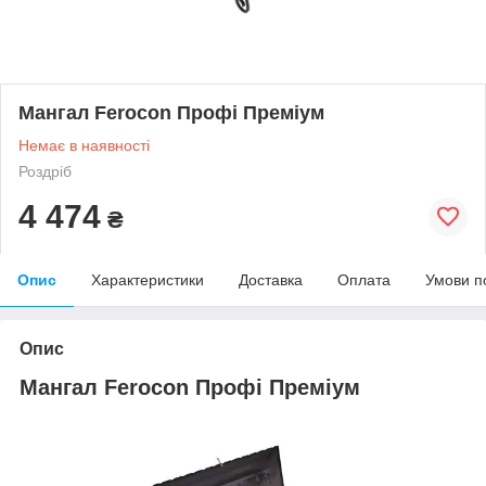
Мангал Ferocon Профі Преміум
Немає в наявності
Роздріб
4 474
₴
Опис
Характеристики
Доставка
Оплата
Умови п
Опис
Мангал Ferocon Профі Преміум