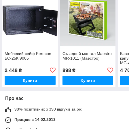
Меблевий сейф Ferocon
Складной мангал Maestro
Каво
БС-25К.9005
MR-1011 (Маестро)
кап
MG-4
Капс
2 448
898
4 7
₴
₴
)
Купити
Купити
Про нас
98% позитивних з 390 відгуків за рік
Працює з 14.02.2013