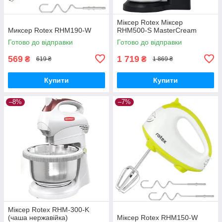
Міксер Rotex Міксер
Миксер Rotex RHM190-W
RHM500-S MasterCream
Готово до відправки
Готово до відправки
569
1 719
₴
₴
619 ₴
1 869 ₴
Купити
Купити
–8%
–7%
Міксер Rotex RHM-300-K
(чаша нержавійка)
Міксер Rotex RHM150-W