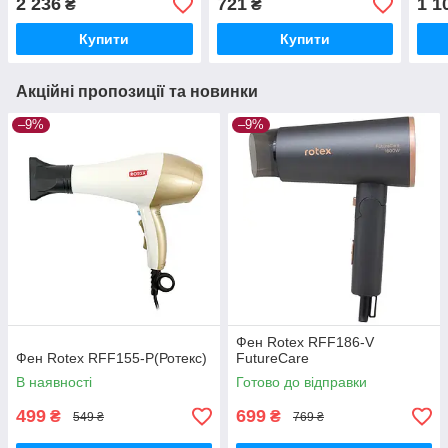
2 236
721
1 1
₴
₴
Купити
Купити
Акційні пропозиції та новинки
–9%
–9%
Фен Rotex RFF186-V
Фен Rotex RFF155-P(Ротекс)
FutureCare
В наявності
Готово до відправки
499
699
₴
₴
549 ₴
769 ₴