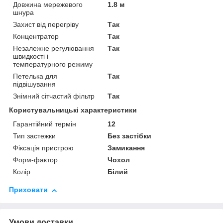
Довжина мережевого
1.8 м
шнура
Захист від перегріву
Так
Концентратор
Так
Незалежне регулювання
Так
швидкості і
температурного режиму
Петелька для
Так
підвішування
Знімний сітчастий фільтр
Так
Користувальницькі характеристики
Гарантійний термін
12
Тип застежки
Без застібки
Фіксація пристрою
Замикання
Форм-фактор
Чохол
Колір
Білий
Приховати
Умови доставки