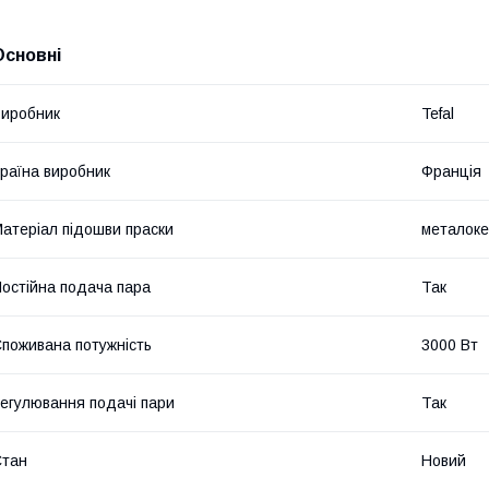
Основні
иробник
Tefal
раїна виробник
Франція
атеріал підошви праски
металоке
остійна подача пара
Так
поживана потужність
3000 Вт
егулювання подачі пари
Так
Стан
Новий