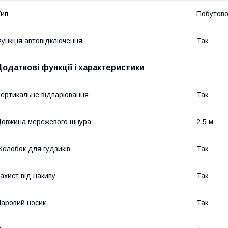
ип
Побутово
ункція автовідключення
Так
Додаткові функції і характеристики
ертикальне відпарювання
Так
овжина мережевого шнура
2.5 м
олобок для гудзиків
Так
ахист від накипу
Так
аровий носик
Так