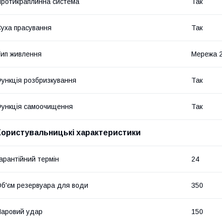
ротикраплинна система
Так
уха прасування
Так
ип живлення
Мережа 2
ункція розбризкування
Так
ункція самоочищення
Так
Користувальницькі характеристики
арантійний термін
24
б'єм резервуара для води
350
аровий удар
150