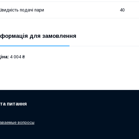
видкість подачі пари
40
нформація для замовлення
іна:
4 004 ₴
 та питання
даваемые вопросы