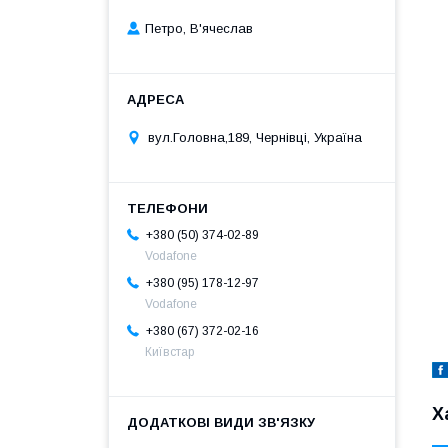
Петро, В'ячеслав
вул.Головна,189, Чернівці, Україна
+380 (50) 374-02-89
Vodafone
+380 (95) 178-12-97
Vodafone
+380 (67) 372-02-16
Київстар
Х