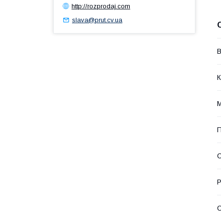
http://rozprodaj.com
slava@prut.cv.ua
В
К
М
П
С
Р