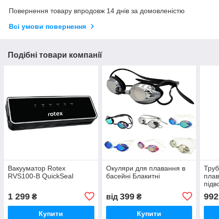
Повернення товару впродовж 14 днів за домовленістю
Всі умови повернення
Подібні товари компанії
Вакууматор Rotex
Окуляри для плавання в
Труб
RVS100-B QuickSeal
басейні Блакитні
плав
підв
(чер
1 299
399
992
₴
від
₴
Купити
Купити