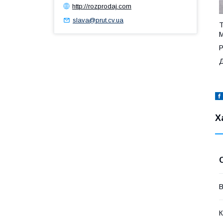
http://rozprodaj.com
slava@prut.cv.ua
Т
М
Р
Д
Х
В
К