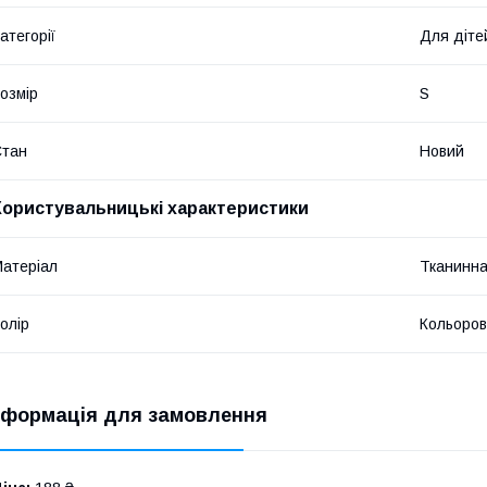
атегорії
Для діте
озмір
S
Стан
Новий
Користувальницькі характеристики
атеріал
Тканинн
олір
Кольоров
нформація для замовлення