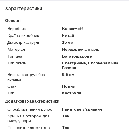
Характеристики
Основні
Виробник
KaiserHoff
Країна виробник
Китай
Діаметр каструлі
15 см
Матеріал
Нержавіюча сталь
Тип дна
Багатошарове
Тип плити
Електрична, Склокерамічна,
Газова
Висота каструлі без
9.5 см
кришки
Стан
Новий
Тип
Каструля
Додаткові характеристики
Спосіб кріплення ручок
Гвинтове з'єднання
Кришка з отвором для
Так
виходу пари
Підходить для миття в
Так