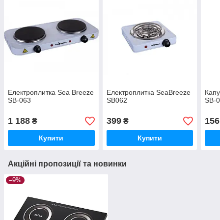
Електроплитка Sea Breeze
Електроплитка SeaBreeze
Капу
SB-063
SB062
SB-
1 188
399
156
₴
₴
Купити
Купити
Акційні пропозиції та новинки
–9%