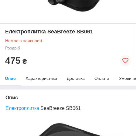
Електроплитка SeaBreeze SB061
Немає в наявності
Роздріб
475
₴
Опис
Характеристики
Доставка
Оплата
Умови п
Опис
Електроплитка
SeaBreeze SB061