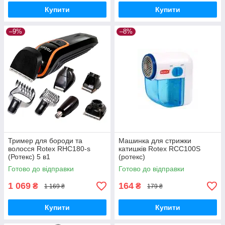
Купити
Купити
–9%
–8%
Тример для бороди та
Машинка для стрижки
волосся Rotex RHC180-s
катишків Rotex RCC100S
(Ротекс) 5 в1
(ротекс)
Готово до відправки
Готово до відправки
1 069
164
₴
₴
1 169 ₴
179 ₴
Купити
Купити