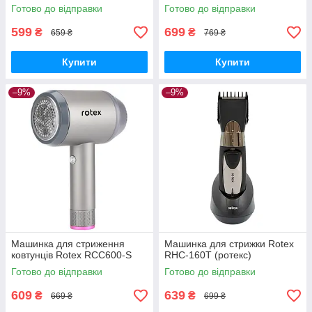
Готово до відправки
Готово до відправки
599
699
₴
₴
659 ₴
769 ₴
Купити
Купити
–9%
–9%
Машинка для стриження
Машинка для стрижки Rotex
ковтунців Rotex RCC600-S
RHC-160T (ротекс)
Готово до відправки
Готово до відправки
609
639
₴
₴
669 ₴
699 ₴