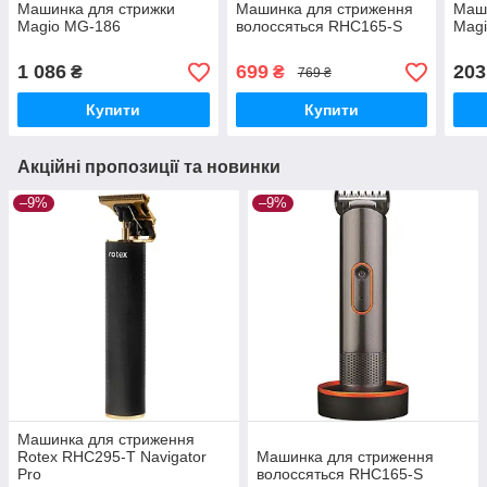
Машинка для стрижки
Машинка для стриження
Маши
Magio MG-186
волоссяться RHC165-S
Mag
1 086
699
203
₴
₴
769 ₴
Купити
Купити
Акційні пропозиції та новинки
–9%
–9%
Машинка для стриження
Rotex RHC295-T Navigator
Машинка для стриження
Pro
волоссяться RHC165-S