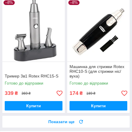
–8%
–8%
Машинка для стрижки Rotex
RHC10-S (для стрижки ніс/
Тример 3в1 Rotex RHC15-S
вуха)
Готово до відправки
Готово до відправки
339
174
₴
₴
369 ₴
189 ₴
Купити
Купити
Показати ще