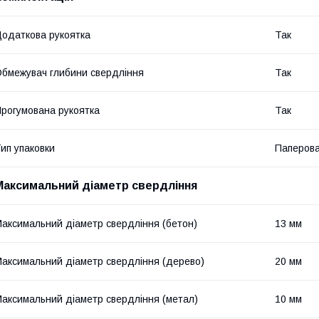
одаткова рукоятка
Так
бмежувач глибини свердління
Так
рогумована рукоятка
Так
ип упаковки
Паперова
Максимальний діаметр свердління
аксимальний діаметр свердління (бетон)
13 мм
аксимальний діаметр свердління (дерево)
20 мм
аксимальний діаметр свердління (метал)
10 мм