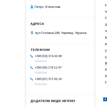
Н
Петро, В'ячеслав
Ч
П
Ш
Ч
вул.Головна,189, Чернівці, Україна
М
в
у
+380 (50) 374-02-89
у
Vodafone
В
+380 (95) 178-12-97
Р
Vodafone
Р
+380 (67) 372-02-16
П
Київстар