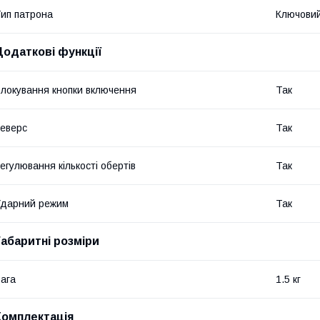
ип патрона
Ключови
Додаткові функції
локування кнопки включення
Так
еверс
Так
егулювання кількості обертів
Так
дарний режим
Так
Габаритні розміри
ага
1.5 кг
Комплектація