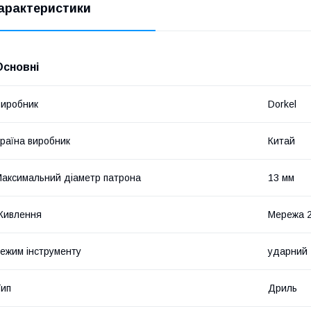
арактеристики
Основні
иробник
Dorkel
раїна виробник
Китай
аксимальний діаметр патрона
13 мм
Живлення
Мережа 
ежим інструменту
ударний
ип
Дриль