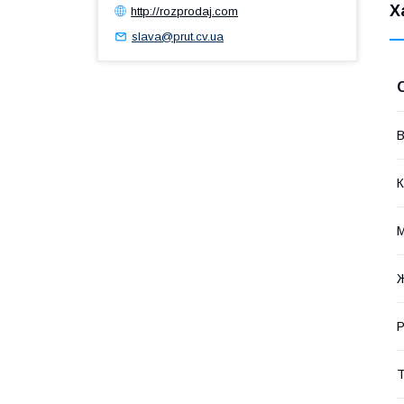
Х
http://rozprodaj.com
slava@prut.cv.ua
В
К
М
Р
Т