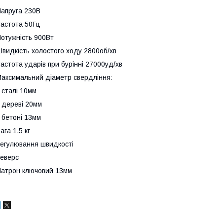
апруга 230В
астота 50Гц
отужність 900Вт
видкість холостого ходу 2800об/хв
астота ударів при бурінні 27000уд/хв
аксимальний діаметр свердління:
 сталі 10мм
 дереві 20мм
 бетоні 13мм
ага 1.5 кг
егулювання швидкості
еверс
атрон ключовий 13мм