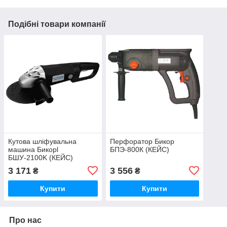
Подібні товари компанії
Кутова шліфувальна
Перфоратор Бикор
машина Бикорl
БПЭ-800К (КЕЙС)
БШУ-2100K (КЕЙС)
(болгарка)
3 171
3 556
₴
₴
Купити
Купити
Про нас