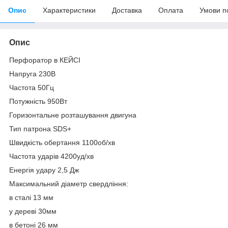
Опис
Характеристики
Доставка
Оплата
Умови п
Опис
Перфоратор в КЕЙСІ
Напруга 230В
Частота 50Гц
Потужність 950Вт
Горизонтальне розташування двигуна
Тип патрона SDS+
Швидкість обертання 1100об/хв
Частота ударів 4200уд/хв
Енергія удару 2,5 Дж
Максимальний діаметр свердління:
в сталі 13 мм
у дереві 30мм
в бетоні 26 мм