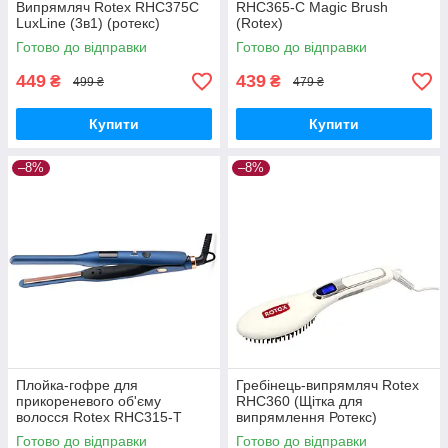
Випрямляч Rotex RHC375C
RHC365-C Magic Brush
LuxLine (3в1) (ротекс)
(Rotex)
Готово до відправки
Готово до відправки
449
439
₴
₴
499 ₴
479 ₴
Купити
Купити
–8%
–8%
Плойка-гофре для
Гребінець-випрямляч Rotex
прикореневого об'єму
RHC360 (Щітка для
волосся Rotex RHC315-T
випрямлення Ротекс)
BasalPro
Готово до відправки
Готово до відправки