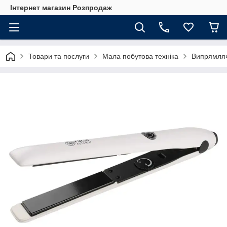
Інтернет магазин Розпродаж
Товари та послуги
Мала побутова техніка
Випрямляч