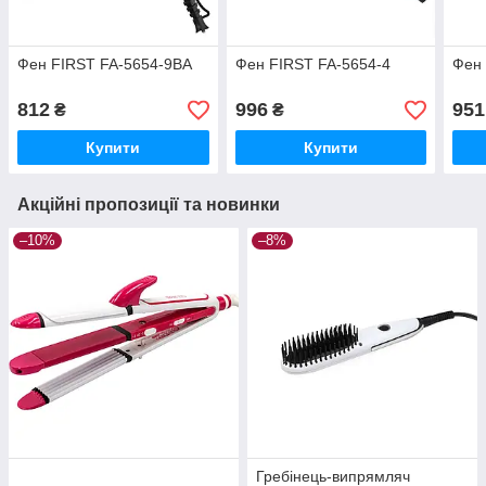
Фен FIRST FA-5654-9BA
Фен FIRST FA-5654-4
Фен 
812
996
951
₴
₴
Купити
Купити
Акційні пропозиції та новинки
–10%
–8%
Гребінець-випрямляч