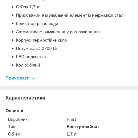
Об'єм 1,7 л
Прихований нагрівальний елемент із неіржавкої сталі
Індикатор рівня води
Автоматичне вимкнення у разі закипання
Корпус: термостійке скло
Потужність
:
2200 Вт
LED подсветка
Колір: білий
Приховати
Характеристики
Основні
Виробник
First
Тип
Електрочайник
Об`єм
1.7 л