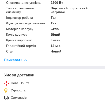
Споживана потужність
2200 Вт
Тип нагрівального
Відкритий спіральний
елементу
нагрівач
Індикатор роботи
Так
Функція автовідключення
Так
Матеріал корпусу
Скло
Колір корпусу
Білий
Країна виробник
Китай
Гарантійний термін
12 міс
Стан
Новий
Приховати
Умови доставки
Нова Пошта
Укрпошта
Самовивіз