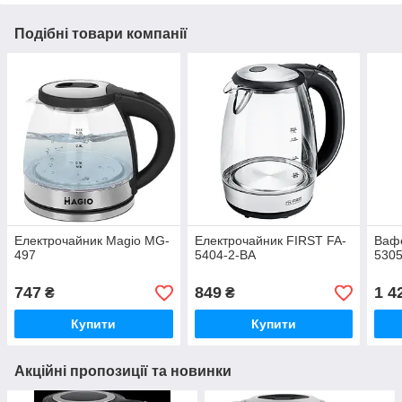
Подібні товари компанії
Електрочайник Magio MG-
Електрочайник FIRST FA-
Вафе
497
5404-2-BA
5305
747
849
1 4
₴
₴
Купити
Купити
Акційні пропозиції та новинки