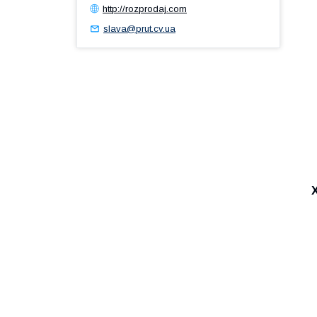
http://rozprodaj.com
slava@prut.cv.ua