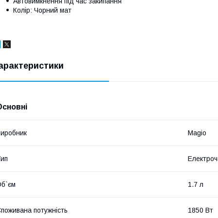
Автовимкнення під час закипання
Колір: Чорний мат
арактеристики
Основні
иробник
Magio
ип
Електроч
б`єм
1.7 л
поживана потужність
1850 Вт