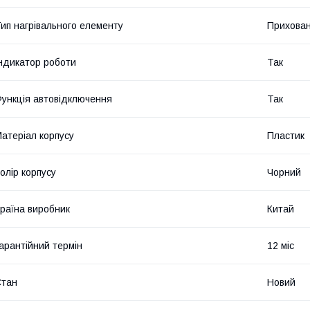
ип нагрівального елементу
Прихован
ндикатор роботи
Так
ункція автовідключення
Так
атеріал корпусу
Пластик
олір корпусу
Чорний
раїна виробник
Китай
арантійний термін
12 міс
Стан
Новий