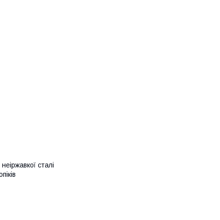
неіржавкої сталі
піків