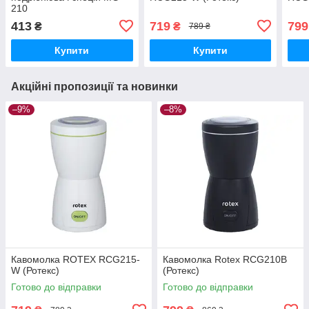
210
413
719
799
₴
₴
789 ₴
Купити
Купити
Акційні пропозиції та новинки
–9%
–8%
Кавомолка ROTEX RCG215-
Кавомолка Rotex RCG210B
W (Ротекс)
(Ротекс)
Готово до відправки
Готово до відправки