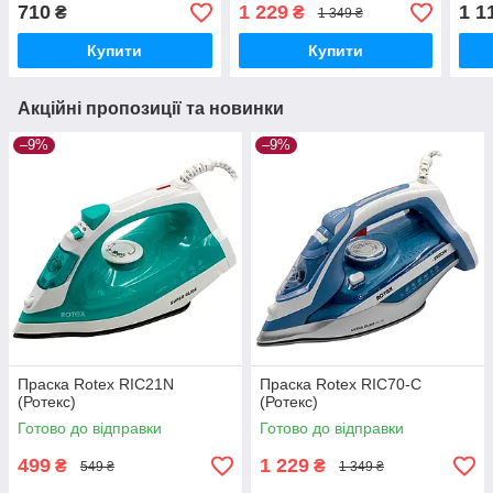
710
1 229
1 1
₴
₴
1 349 ₴
Купити
Купити
Акційні пропозиції та новинки
–9%
–9%
Праска Rotex RIC21N
Праска Rotex RIC70-C
(Ротекс)
(Ротекс)
Готово до відправки
Готово до відправки
499
1 229
₴
₴
549 ₴
1 349 ₴