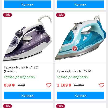
Купити
Купити
–9%
–8%
Праска Rotex RIC42C
(Ротекс)
Праска Rotex RIC63-C
Готово до відправки
Готово до відправки
839
1 189
₴
₴
919 ₴
1 299 ₴
Купити
Купити
–8%
–8%