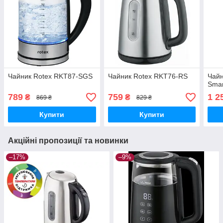
Чайник Rotex RKT87-SGS
Чайник Rotex RKT76-RS
Чайн
Smar
789
759
1 2
₴
₴
869 ₴
829 ₴
Купити
Купити
Акційні пропозиції та новинки
–17%
–9%