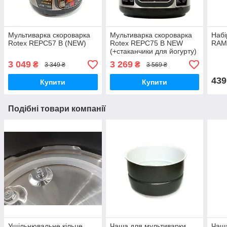
Мультиварка скороварка
Мультиварка скороварка
Набі
Rotex REPC57 B (NEW)
Rotex REPC75 B NEW
RAM-
(+стаканчики для йогурту)
3 049
3 269
₴
₴
3 349 ₴
3 569 ₴
439
Купити
Купити
Подібні товари компанії
Ущільнювальне кільце
Чаша для мультиварки
Чаша