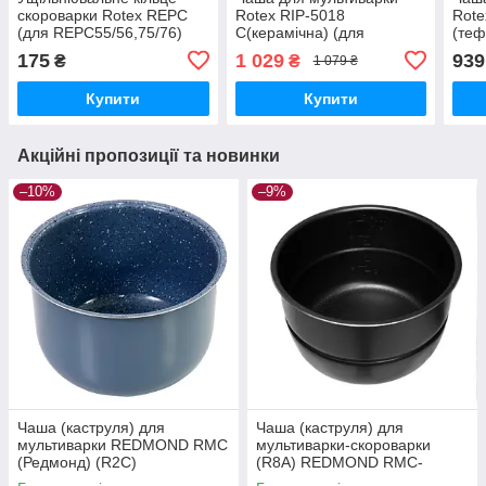
скороварки Rotex REPC
Rotex RIP-5018
Rote
(для REPC55/56,75/76)
C(керамічна) (для
(теф
REPC53/55/56,57/58,72/73,75/76)
53/5
175
1 029
939
₴
₴
1 079 ₴
Купити
Купити
Акційні пропозиції та новинки
–10%
–9%
Чаша (каструля) для
Чаша (каструля) для
мультиварки REDMOND RMC
мультиварки-скороварки
(Редмонд) (R2С)
(R8A) REDMOND RMC-
PM4506, PM4507, М4504,