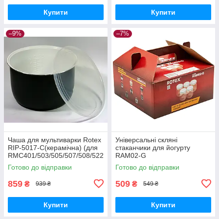
Купити
Купити
–9%
–7%
Чаша для мультиварки Rotex
Універсальні скляні
RIP-5017-C(керамічна) (для
стаканчики для йогурту
RMC401/503/505/507/508/522
RAM02-G
/530/532/535)
Готово до відправки
Готово до відправки
859
509
₴
₴
939 ₴
549 ₴
Купити
Купити