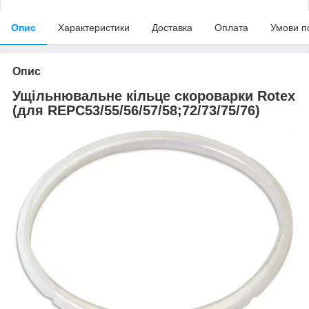
Опис
Характеристики
Доставка
Оплата
Умови п
Опис
Ущільнювальне кільце скороварки Rotex
(для REPC53/55/56/57/58;72/73/75/76)