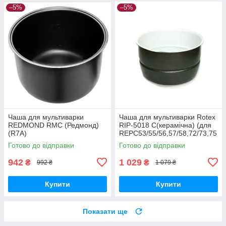
–5%
–5%
Чаша для мультиварки
Чаша для мультиварки Rotex
REDMOND RMC (Редмонд)
RIP-5018 C(керамічна) (для
(R7A)
REPC53/55/56,57/58,72/73,75
/76)
Готово до відправки
Готово до відправки
942
1 029
₴
₴
992 ₴
1 079 ₴
Купити
Купити
Показати ще