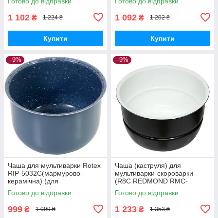
Готово до відправки
Готово до відправки
M110, PM180,190
1 102
1 092
₴
₴
1 224 ₴
1 202 ₴
Купити
Купити
–9%
–9%
Чаша для мультиварки Rotex
Чаша (каструля) для
RIP-5032C(мармурово-
мультиварки-скороварки
керамічна) (для
(R8C REDMOND RMC-
RMC401/503/505/507/508/522
PM4506, РМ4507, М4504,
Готово до відправки
Готово до відправки
/530/532)
M110, PM180,190
999
1 233
₴
₴
1 099 ₴
1 353 ₴