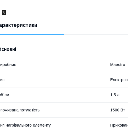
арактеристики
Основні
иробник
Maestro
ип
Електроч
б`єм
1.5 л
поживана потужність
1500 Вт
ип нагрівального елементу
Прихован