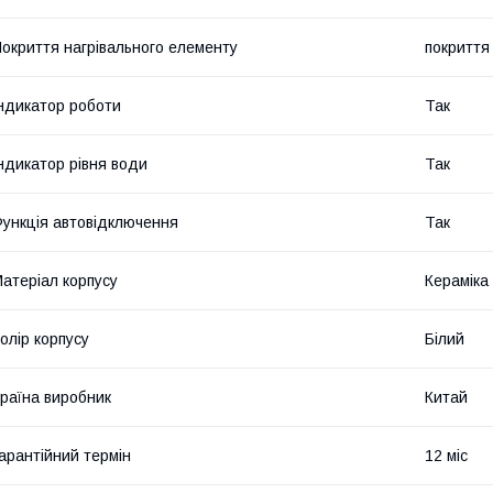
окриття нагрівального елементу
покриття 
ндикатор роботи
Так
ндикатор рівня води
Так
ункція автовідключення
Так
атеріал корпусу
Кераміка
олір корпусу
Білий
раїна виробник
Китай
арантійний термін
12 міс