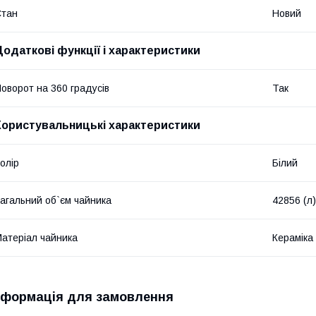
Стан
Новий
Додаткові функції і характеристики
оворот на 360 градусів
Так
Користувальницькі характеристики
олір
Білий
агальний об`єм чайника
42856 (л)
атеріал чайника
Кераміка
нформація для замовлення