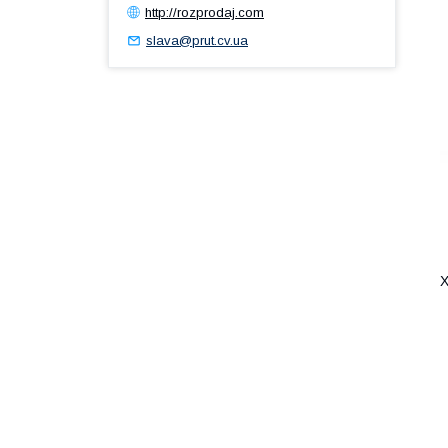
http://rozprodaj.com
slava@prut.cv.ua
Х