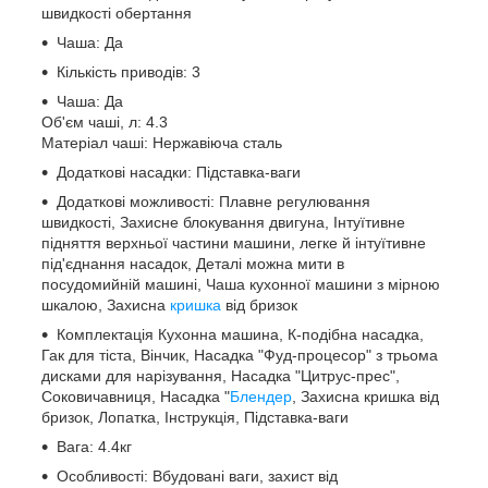
швидкості обертання
Чаша: Да
Кількість приводів: 3
Чаша: Да
Об'єм чаші, л: 4.3
Матеріал чаші: Нержавіюча сталь
Додаткові насадки: Підставка-ваги
Додаткові можливості: Плавне регулювання
швидкості, Захисне блокування двигуна, Інтуїтивне
підняття верхньої частини машини, легке й інтуїтивне
під'єднання насадок, Деталі можна мити в
посудомийній машині, Чаша кухонної машини з мірною
шкалою, Захисна
кришка
від бризок
Комплектація Кухонна машина, К-подібна насадка,
Гак для тіста, Вінчик, Насадка "Фуд-процесор" з трьома
дисками для нарізування, Насадка "Цитрус-прес",
Соковичавниця, Насадка "
Блендер
, Захисна кришка від
бризок, Лопатка, Інструкція, Підставка-ваги
Вага: 4.4кг
Особливості: Вбудовані ваги, захист від