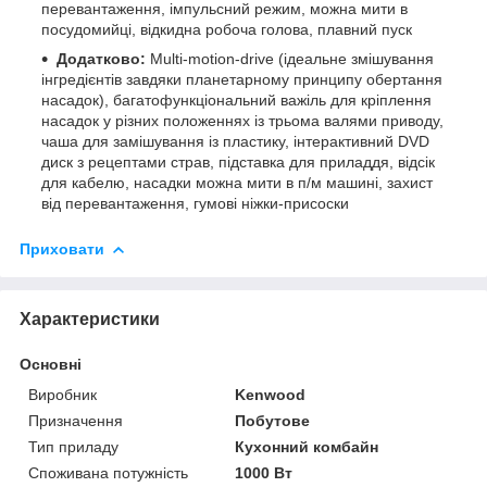
перевантаження, імпульсний режим, можна мити в
посудомийці, відкидна робоча голова, плавний пуск
Додатково:
Multi-motion-drive (ідеальне змішування
інгредієнтів завдяки планетарному принципу обертання
насадок), багатофункціональний важіль для кріплення
насадок у різних положеннях із трьома валями приводу,
чаша для замішування із пластику, інтерактивний DVD
диск з рецептами страв, підставка для приладдя, відсік
для кабелю, насадки можна мити в п/м машині, захист
від перевантаження, гумові ніжки-присоски
Приховати
Характеристики
Основні
Виробник
Kenwood
Призначення
Побутове
Тип приладу
Кухонний комбайн
Споживана потужність
1000 Вт