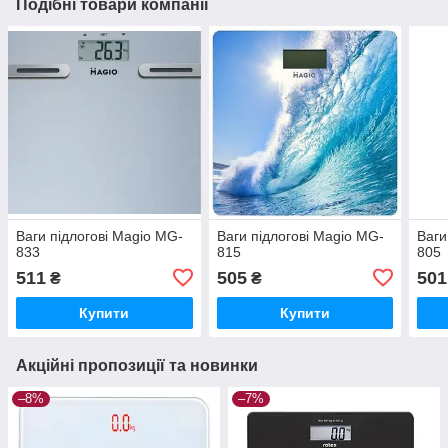
Подібні товари компанії
Ваги підлогові Magio MG-
Ваги підлогові Magio MG-
Ваги
833
815
805
511
505
501
₴
₴
Купити
Купити
Акційні пропозиції та новинки
–8%
–7%