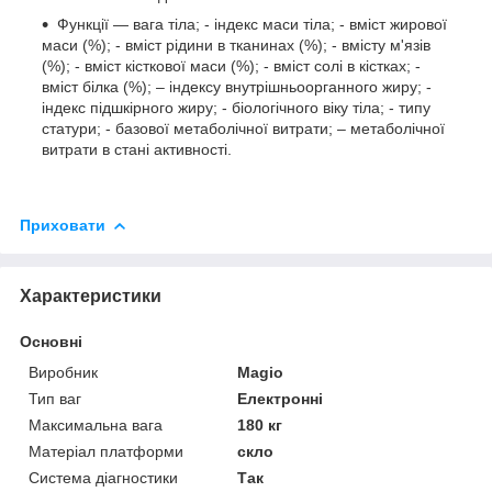
Функції — вага тіла; - індекс маси тіла; - вміст жирової
маси (%); - вміст рідини в тканинах (%); - вмісту м'язів
(%); - вміст кісткової маси (%); - вміст солі в кістках; -
вміст білка (%); – індексу внутрішньоорганного жиру; -
індекс підшкірного жиру; - біологічного віку тіла; - типу
статури; - базової метаболічної витрати; – метаболічної
витрати в стані активності.
Приховати
Характеристики
Основні
Виробник
Magio
Тип ваг
Електронні
Максимальна вага
180 кг
Матеріал платформи
скло
Система діагностики
Так