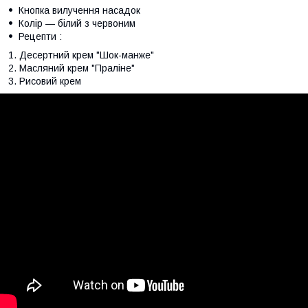
Кнопка вилучення насадок
Колір ― білий з червоним
Рецепти :
Десертний крем "Шок-манже"
Масляний крем "Праліне"
Рисовий крем