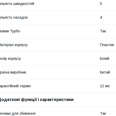
ількість швидкостей
5
ількість насадок
4
ежим Турбо
Так
атеріал корпусу
Пластик
олір корпусу
Білий
раїна виробник
Китай
арантійний термін
12 міс
Додаткові функції і характеристики
інчики для збивання
Так