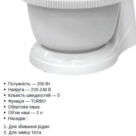
Потужність ― 200 Вт
Напруга ― 220-240 В
Кількість швидкостей ― 5
Функція ― TURBO
Обертова чаша
Об'єм чаші ― 2 л
Насадки :
Для збивання рідин
Для замісу тіста