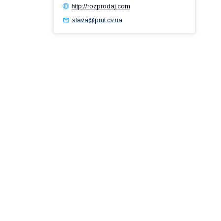
http://rozprodaj.com
slava@prut.cv.ua