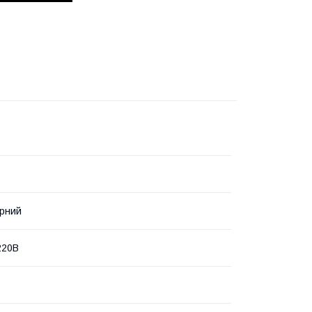
рний
220В