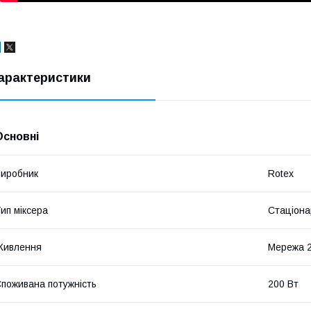
арактеристики
Основні
иробник
Rotex
ип міксера
Стаціона
Живлення
Мережа 
поживана потужність
200 Вт