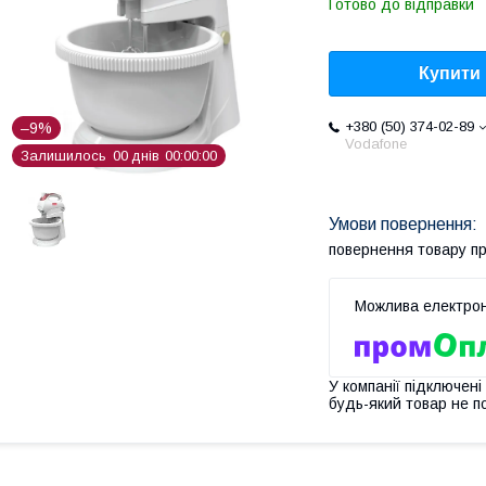
Готово до відправки
Купити
+380 (50) 374-02-89
–9%
Vodafone
Залишилось
0
0
днів
0
0
0
0
0
0
повернення товару п
У компанії підключені
будь-який товар не п