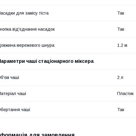
асадки для замісу тіста
Так
нопка від'єднання насадок
Так
овжина мережевого шнура
1.2 м
Параметри чаші стаціонарного міксера
б'єм чаші
2 л
атеріал чаші
Пластик
бертання чаші
Так
нформація для замовлення