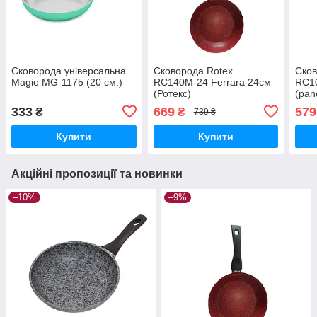
Сковорода універсальна
Сковорода Rotex
Сков
Magio MG-1175 (20 см.)
RC140M-24 Ferrara 24см
RC1
(Ротекс)
(pan
333
669
579
₴
₴
739 ₴
Купити
Купити
Акційні пропозиції та новинки
–10%
–9%