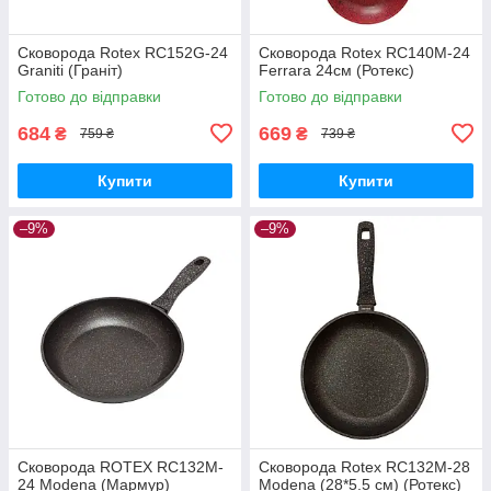
Сковорода Rotex RC152G-24
Сковорода Rotex RC140M-24
Graniti (Граніт)
Ferrara 24см (Ротекс)
Готово до відправки
Готово до відправки
684
669
₴
₴
759 ₴
739 ₴
Купити
Купити
–9%
–9%
Сковорода ROTEX RC132M-
Сковорода Rotex RC132M-28
24 Modena (Мармур)
Modena (28*5.5 см) (Ротекс)