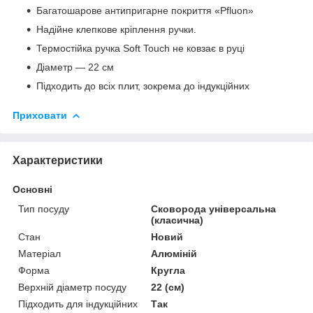
Багатошарове антипригарне покриття «Pfluon»
Надійне клепкове кріплення ручки.
Термостійка ручка Soft Touch не ковзає в руці
Діаметр — 22 см
Підходить до всіх плит, зокрема до індукційних
Приховати
Характеристики
Основні
Тип посуду
Сковорода універсальна
(класична)
Стан
Новий
Матеріал
Алюміній
Форма
Кругла
Верхній діаметр посуду
22 (см)
Підходить для індукційних
Так