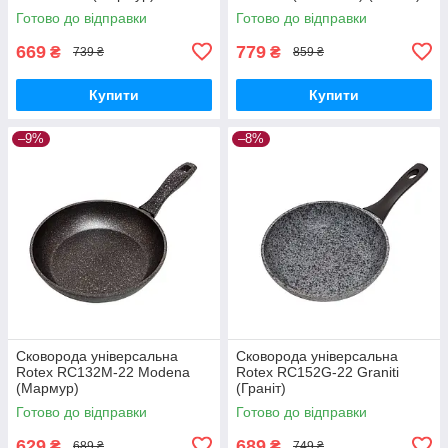
Готово до відправки
Готово до відправки
669
779
₴
₴
739 ₴
859 ₴
Купити
Купити
–9%
–8%
Сковорода універсальна
Сковорода універсальна
Rotex RC132M-22 Modena
Rotex RC152G-22 Graniti
(Мармур)
(Граніт)
Готово до відправки
Готово до відправки
629
689
₴
₴
689 ₴
749 ₴