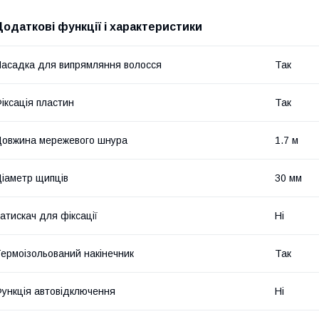
Додаткові функції і характеристики
асадка для випрямляння волосся
Так
іксація пластин
Так
овжина мережевого шнура
1.7 м
іаметр щипців
30 мм
атискач для фіксації
Ні
ермоізольований накінечник
Так
ункція автовідключення
Ні