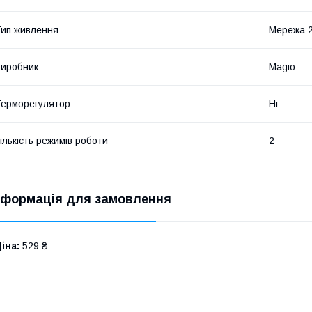
ип живлення
Мережа 2
иробник
Magio
ерморегулятор
Ні
ількість режимів роботи
2
нформація для замовлення
іна:
529 ₴