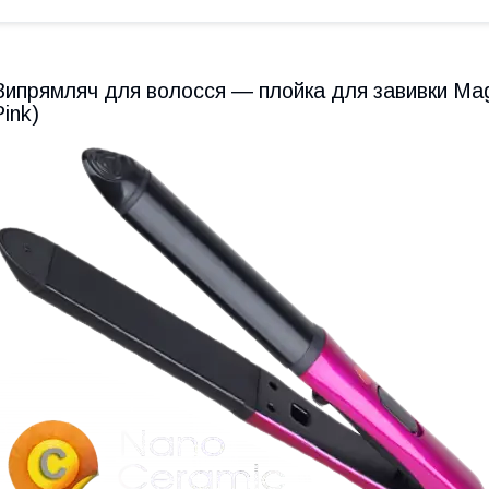
Випрямляч для волосся ― плойка для завивки Ma
Pink)