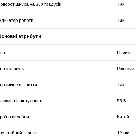
оворот шнура на 360 градусів
Так
ндикатор роботи
Так
Основні атрибути
ип
Плойки
олір корпусу
Рожевий
ерамічне покриття
Так
поживана потужність
55 Вт
раїна виробник
Китай
арантійний термін
12 міс