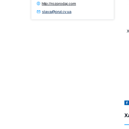
http://rozprodaj.com
slava@prut.cv.ua
Х
Х